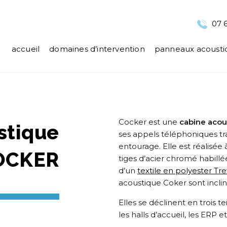
07 6
accueil
domaines d’intervention
panneaux acousti
Cocker est une
cabine aco
stique
ses appels téléphoniques t
entourage. Elle est réalisée
OCKER
tiges d’acier chromé habill
d’un
textile en polyester Tr
acoustique Coker sont inclina
Elles se déclinent en trois te
les halls d’accueil, les ERP e