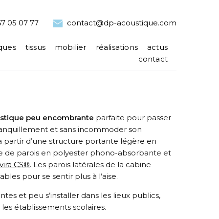
7 05 07 77
contact@dp-acoustique.com
ques
tissus
mobilier
réalisations
actus
contact
ustique peu encombrante
parfaite pour passer
ranquillement et sans incommoder son
 à partir d’une structure portante légère en
ée de parois en polyester phono-absorbante et
evira CS®
. Les parois latérales de la cabine
bles pour se sentir plus à l’aise.
intes et peu s’installer dans les lieux publics,
t les établissements scolaires.