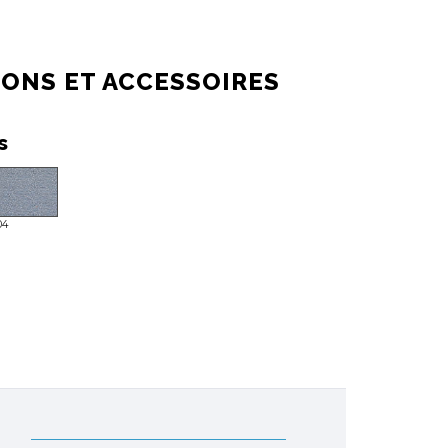
IONS ET ACCESSOIRES
s
04
A