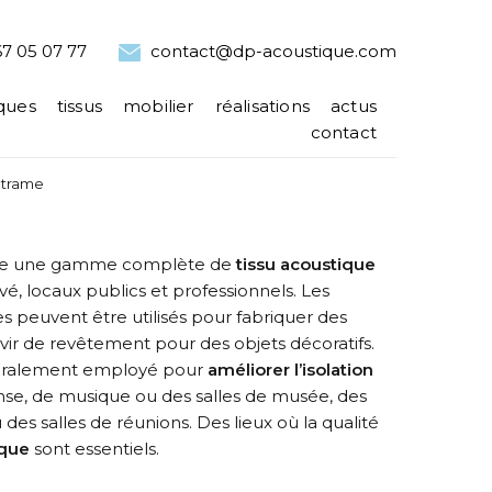
7 05 07 77
contact@dp-acoustique.com
ques
tissus
mobilier
réalisations
actus
contact
a trame
se une gamme complète de
tissu acoustique
é, locaux publics et professionnels. Les
es peuvent être utilisés pour fabriquer des
vir de revêtement pour des objets décoratifs.
néralement employé pour
améliorer l’isolation
nse, de musique ou des salles de musée, des
des salles de réunions. Des lieux où la qualité
ique
sont essentiels.