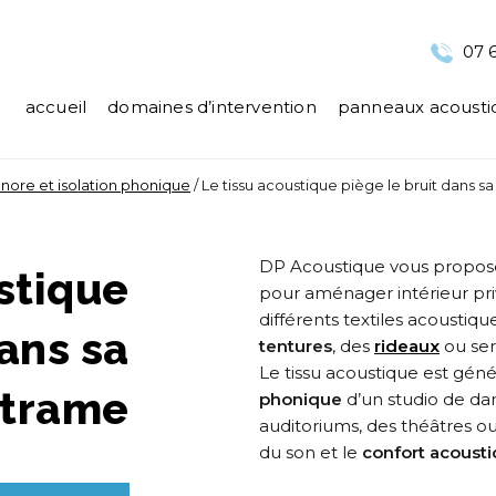
07 6
accueil
domaines d’intervention
panneaux acousti
nore et isolation phonique
/
Le tissu acoustique piège le bruit dans s
DP Acoustique vous propo
stique
pour aménager intérieur priv
différents textiles acoustiqu
dans sa
tentures
, des
rideaux
ou ser
Le tissu acoustique est gé
trame
phonique
d’un studio de da
auditoriums, des théâtres ou 
du son et le
confort acoust