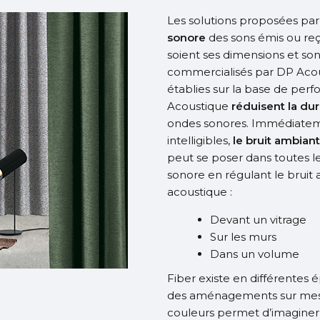
Les solutions proposées pa
sonore
des sons émis ou reçu
soient ses dimensions et son
commercialisés par DP Aco
établies sur la base de per
Acoustique
réduisent la dur
ondes sonores. Immédiateme
intelligibles,
le bruit ambian
peut se poser dans toutes l
sonore en régulant le bruit
acoustique :
Devant un vitrage
Sur les murs
Dans un volume
Fiber existe en différentes 
des aménagements sur mesur
couleurs permet d’imaginer d