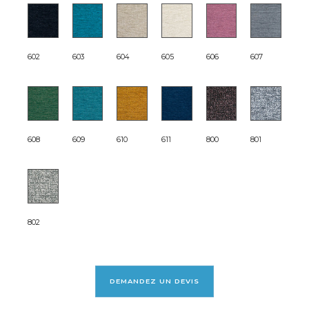
602
603
604
605
606
607
608
609
610
611
800
801
802
DEMANDEZ UN DEVIS