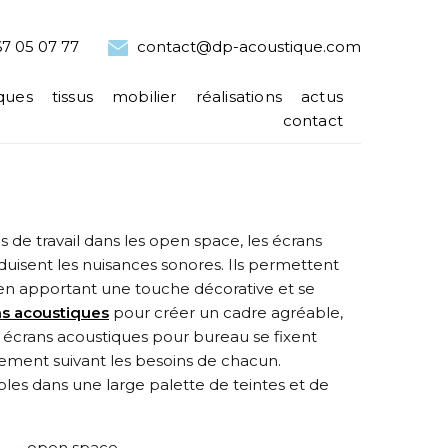
7 05 07 77
contact@dp-acoustique.com
ques
tissus
mobilier
réalisations
actus
contact
s de travail dans les open space, les écrans
uisent les nuisances sonores. Ils permettent
n apportant une touche décorative et se
ns acoustiques
pour créer un cadre agréable,
s écrans acoustiques pour bureau se fixent
ement suivant les besoins de chacun.
ibles dans une large palette de teintes et de
• open space