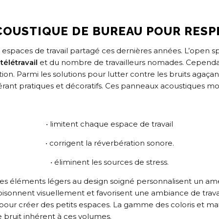
COUSTIQUE DE BUREAU POUR RESP
s espaces de travail partagé ces dernières années. L’open 
u
télétravail
et du nombre de travailleurs nomades. Cependan
tion. Parmi les solutions pour lutter contre les bruits agaça
érant pratiques et décoratifs. Ces panneaux acoustiques mob
• limitent chaque espace de travail
• corrigent la réverbération sonore.
• éliminent les sources de stress.
ces éléments légers au design soigné personnalisent un am
oisonnent visuellement et favorisent une ambiance de travail
pour créer des petits espaces. La gamme des coloris et m
e bruit inhérent à ces volumes.