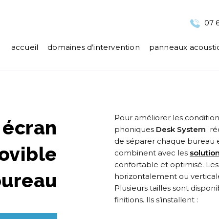
07 6
accueil
domaines d’intervention
panneaux acousti
Pour améliorer les condition
 écran
phoniques
Desk System
réd
de séparer chaque bureau e
ovible
combinent avec les
solutio
confortable et optimisé. Le
bureau
horizontalement ou vertical
Plusieurs tailles sont dispon
finitions. Ils s’installent :